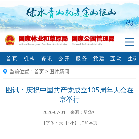
首 页
机 构
资 讯
公 开
服 务
党 建
互 动
生态
当前位置：
首页
>
图片新闻
图讯：庆祝中国共产党成立105周年大会在
京举行
2026-07-01 来源：新华社
【字体：
大
中
小
】
打印本页