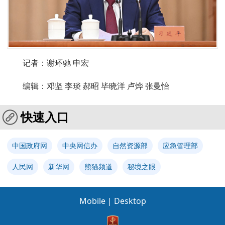
记者：谢环驰 申宏
编辑：邓坚 李琰 郝昭 毕晓洋 卢烨 张曼怡
快速入口
中国政府网
中央网信办
自然资源部
应急管理部
人民网
新华网
熊猫频道
秘境之眼
Mobile
|
Desktop