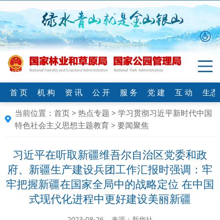
首 页
机 构
资 讯
公 开
服 务
党 建
互 动
生态
当前位置：
首页
>
热点专题
>
学习贯彻习近平新时代中国
特色社会主义思想主题教育
>
要闻聚焦
习近平在听取新疆维吾尔自治区党委和政
府、新疆生产建设兵团工作汇报时强调：牢
牢把握新疆在国家全局中的战略定位 在中国
式现代化进程中更好建设美丽新疆
2023-08-26 来源：新华社