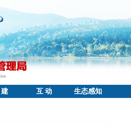
 建
互 动
生态感知