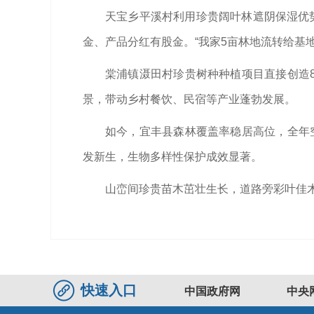
天宝乡平溪村利用珍贵阔叶林遮阴保湿优势
金、产品分红有股金。“我家5亩林地流转给基地
棠浦镇滠田村珍贵树种种植项目直接创造8
景，带动乡村餐饮、民宿等产业蓬勃发展。
如今，宜丰县森林覆盖率稳居高位，全年空
发新生，生物多样性保护成效显著。
山峦间珍贵苗木茁壮生长，道路旁彩叶佳
快速入口
中国政府网
中央