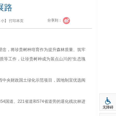
展路
分享到：
小
】
打印本页
理念，将珍贵树种培育作为提升森林质量、筑牢
质等工作，让珍贵树种成为装点山川的“生态瑰
西中央财政国土绿化示范项目，因地制宜优选闽
54国道、221省道和574省道旁的退化残次林进
无障碍