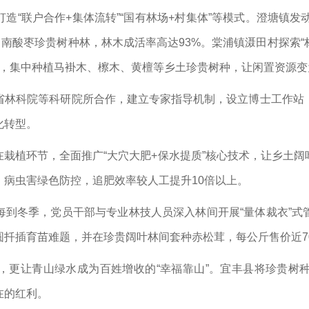
造“联户合作+集体流转”“国有林场+村集体”等模式。澄塘镇发
南酸枣珍贵树种林，林木成活率高达93%。棠浦镇滠田村探索“
9亩，集中种植马褂木、檫木、黄檀等乡土珍贵树种，让闲置资源
省林科院等科研院所合作，建立专家指导机制，设立博士工作站
化转型。
栽植环节，全面推广“大穴大肥+保水提质”核心技术，让乡土阔叶
病虫害绿色防控，追肥效率较人工提升10倍以上。
到冬季，党员干部与专业林技人员深入林间开展“量体裁衣”式
扦插育苗难题，并在珍贵阔叶林间套种赤松茸，每公斤售价近70
，更让青山绿水成为百姓增收的“幸福靠山”。宜丰县将珍贵树
在的红利。