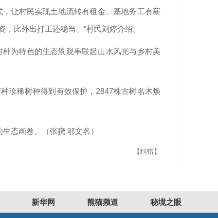
模式，让村民实现土地流转有租金、基地务工有薪
工资，比外出打工还稳当。”村民刘婷介绍。
贵树种为特色的生态景观串联起山水风光与乡村美
种珍稀树种得到有效保护，2847株古树名木焕
的生态画卷。（
张骁 邬文名
）
【纠错】
新华网
熊猫频道
秘境之眼