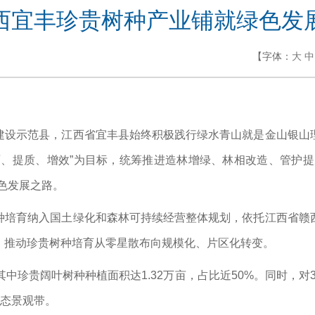
西宜丰珍贵树种产业铺就绿色发
【字体：
大
中
建设示范县，江西省宜丰县始终积极践行绿水青山就是金山银山
面、提质、增效”为目标，统筹推进造林增绿、林相改造、管护提
色发展之路。
种培育纳入国土绿化和森林可持续经营整体规划，依托江西省赣
，推动珍贵树种培育从零星散布向规模化、片区化转变。
，其中珍贵阔叶树种种植面积达1.32万亩，占比近50%。同时，对3
生态景观带。