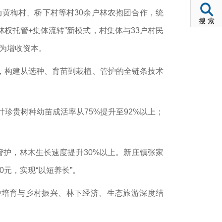
动黄梅村、桥下村等村30余户林农抱团合作，统
搜 索
林权托管+集体流转”新模式，村集体与33户村民
变为增收资本。
，构建从选种、育苗到栽植、管护的全链条技术
珍贵树种幼苗成活率从75%提升至92%以上；
管护，林木生长速度提升30%以上。新庄镇张家
元，实现“以短养长”。
种培育与乡村振兴、林下经济、生态旅游深度结