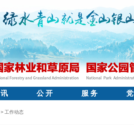
 讯
公 开
服 务
党
>
工作动态