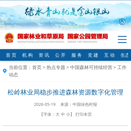
首 页
机 构
资 讯
公 开
服 务
党 建
互 动
生态
当前位置：
首页
>
热点专题
>
中国森林可持续经营
>
工作
动态
松岭林业局稳步推进森林资源数字化管理
2026-05-19 来源：中国绿色时报
【字体：
大
中
小
】
打印本页