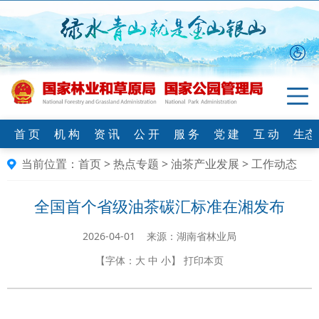
首 页
机 构
资 讯
公 开
服 务
党 建
互 动
生态
当前位置：
首页
>
热点专题
>
油茶产业发展
>
工作动态
全国首个省级油茶碳汇标准在湘发布
2026-04-01 来源：​湖南省林业局
【字体：
大
中
小
】
打印本页