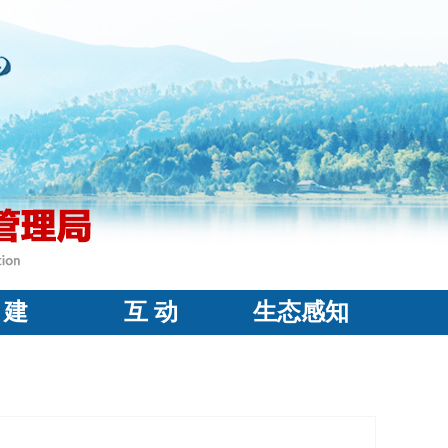
 建
互 动
生态感知