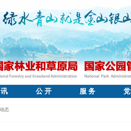
 讯
公 开
服 务
党
动态