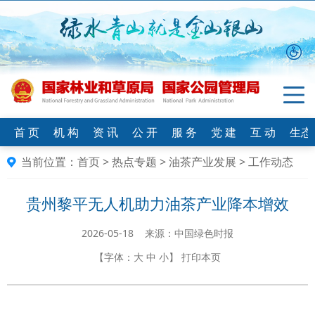
首 页
机 构
资 讯
公 开
服 务
党 建
互 动
生态
当前位置：
首页
>
热点专题
>
油茶产业发展
>
工作动态
贵州黎平无人机助力油茶产业降本增效
2026-05-18 来源：中国绿色时报
【字体：
大
中
小
】
打印本页