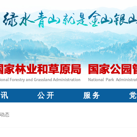
 讯
公 开
服 务
党
动态