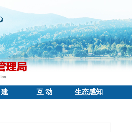
 建
互 动
生态感知