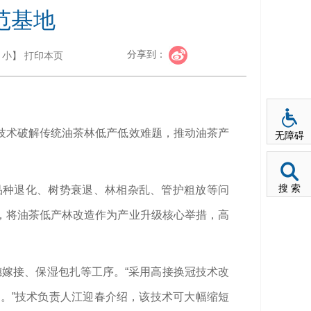
范基地
分享到：
小
】
打印本页
技术破解传统油茶林低产低效难题，推动油茶产
无障碍
搜 索
品种退化、树势衰退、林相杂乱、管护粗放等问
，将油茶低产林改造作为产业升级核心举措，高
嫁接、保湿包扎等工序。“采用高接换冠技术改
。”技术负责人江迎春介绍，该技术可大幅缩短