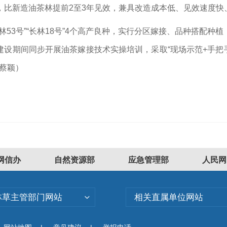
，比新造油茶林提前2至3年见效，兼具改造成本低、见效速度快
”“长林53号”“长林18号”4个高产良种，实行分区嫁接、品种搭
设期间同步开展油茶嫁接技术实操培训，采取“现场示范+手把
 蔡颖）
网信办
自然资源部
应急管理部
人民网
林草主管部门网站
相关直属单位网站