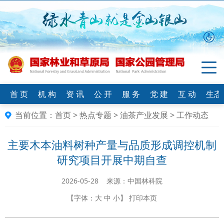
首 页
机 构
资 讯
公 开
服 务
党 建
互 动
生态
当前位置：
首页
>
热点专题
>
油茶产业发展
>
工作动态
主要木本油料树种产量与品质形成调控机制
研究项目开展中期自查
2026-05-28 来源：中国林科院
【字体：
大
中
小
】
打印本页