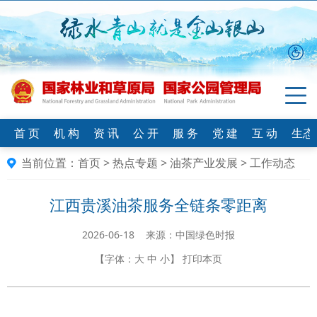
首 页
机 构
资 讯
公 开
服 务
党 建
互 动
生态
当前位置：
首页
>
热点专题
>
油茶产业发展
>
工作动态
江西贵溪油茶服务全链条零距离
2026-06-18 来源：中国绿色时报
【字体：
大
中
小
】
打印本页