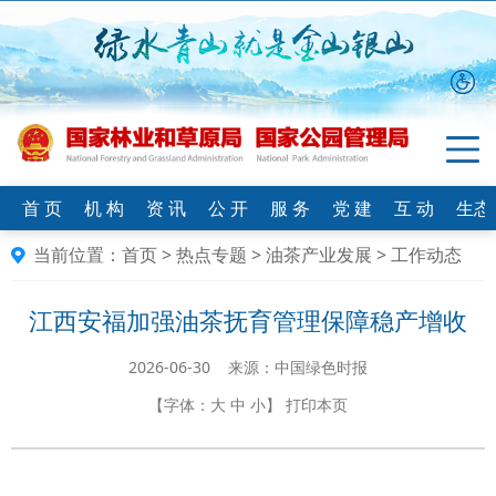
首 页
机 构
资 讯
公 开
服 务
党 建
互 动
生态
当前位置：
首页
>
热点专题
>
油茶产业发展
>
工作动态
江西安福加强油茶抚育管理保障稳产增收
2026-06-30 来源：中国绿色时报
【字体：
大
中
小
】
打印本页