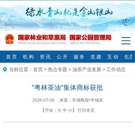
首 页
机 构
资 讯
公 开
服 务
党 建
互 动
生态
当前位置：
首页
>
热点专题
>
油茶产业发展
>
工作动态
“粤林茶油”集体商标获批
2026-07-06 来源：羊城晚报•羊城派
【字体：
大
中
小
】
打印本页