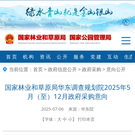
首 页
机 构
资 讯
公 开
服 务
党 建
互 动
生态
当前位置：
首页
>
政府信息公开
>
政府采购
>
意向公开
国家林业和草原局华东调查规划院2025年5
月（至）12月政府采购意向
2025-07-06 来源：华东院
【字体：
大
中
小
】
打印本页