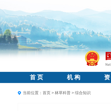
首 页
机 构
资
当前位置：
首页
>
林草科普
>
综合知识