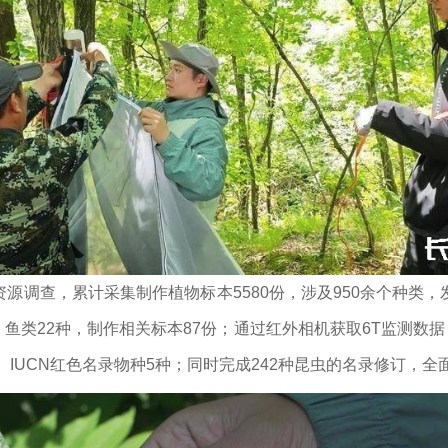
源调查，累计采集制作植物标本5580份，涉及950余个种类
种、鱼类22种，制作相关标本87份；通过红外相机获取6T监测数据
种、IUCN红色名录物种5种；同时完成242种昆虫的名录修订，全