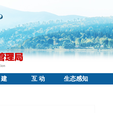
 建
互 动
生态感知