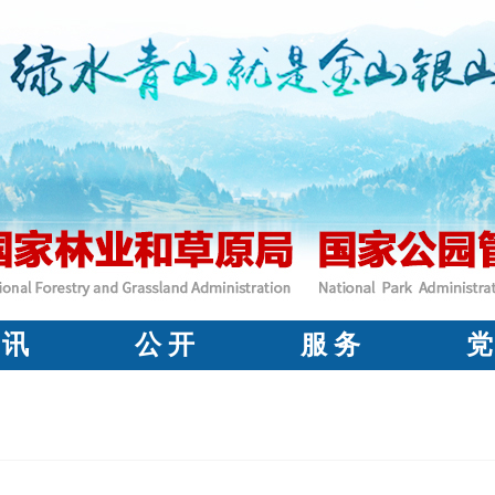
 讯
公 开
服 务
党