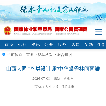
首 页
机 构
资 讯
公 开
服 务
党 建
互 动
生态
当前位置：
首页
>
林草科普
>
综合知识
山西大同 “鸟类设计师”中华攀雀林间育雏
2026-07-08 来源：央视网
【字体：
大
中
小
】
打印本页