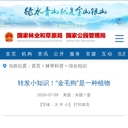
首 页
机 构
资 讯
公 开
服 务
党 建
互 动
生态
当前位置：
首页
>
林草科普
>
综合知识
转发小知识！“金毛狗”是一种植物
2026-07-09 来源：央视一套
【字体：
大
中
小
】
打印本页