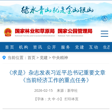
首 页
机 构
资 讯
公 开
服 务
党 建
互 动
生态
当前位置：
首页
>
党建
>
中央精神
《求是》杂志发表习近平总书记重要文章
《当前经济工作的重点任务》
2026-02-15 来源：新华社
【字体：
大
中
小
】
打印本页