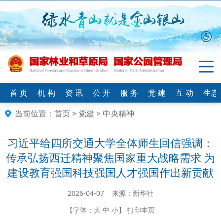
首 页
机 构
资 讯
公 开
服 务
党 建
互 动
生态
当前位置：
首页
>
党建
>
中央精神
习近平给四所交通大学全体师生回信强调：
传承弘扬西迁精神聚焦国家重大战略需求 为
建设教育强国科技强国人才强国作出新贡献
2026-04-07 来源：新华社
【字体：
大
中
小
】
打印本页