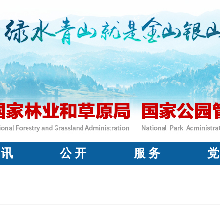
 讯
公 开
服 务
党