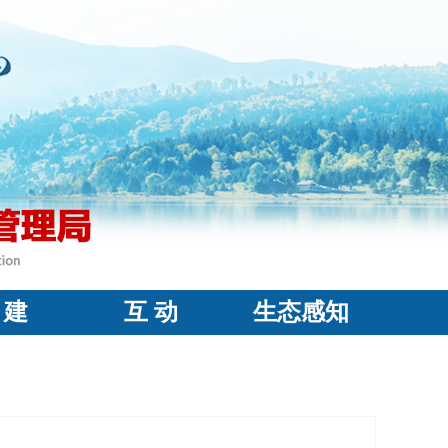
 建
互 动
生态感知