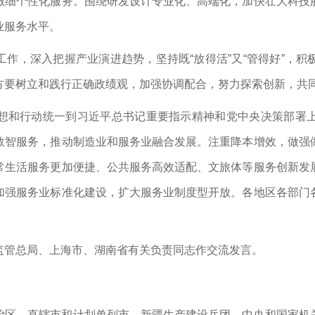
做细个性化服务。围绕研发设计专业化、高端化，加快壮大科技
业服务水平。
作，深入把握产业演进趋势，坚持既“放得活”又“管得好”，
方要树立和践行正确政绩观，加强协调配合，努力探索创新，共
想和行动统一到习近平总书记重要指示精神和党中央决策部署
数智服务，推动制造业和服务业融合发展。注重降本增效，做强
常生活服务更加便捷、公共服务高效适配、文旅体等服务创新发
加强服务业标准化建设，扩大服务业制度型开放。各地区各部门
监管总局、上海市、湖南省有关负责同志作交流发言。
治区、直辖市和计划单列市、新疆生产建设兵团，中央和国家机