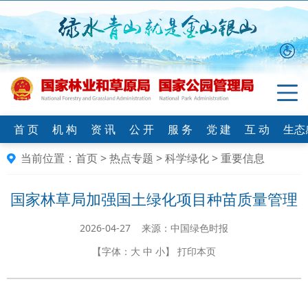
首 页
机 构
资 讯
公 开
服 务
党 建
互 动
生态
当前位置：
首页
>
热点专题
>
科学绿化
>
重要信息
国家林草局加强国土绿化项目种苗质量管理
2026-04-27 来源：中国绿色时报
【字体：
大
中
小
】
打印本页