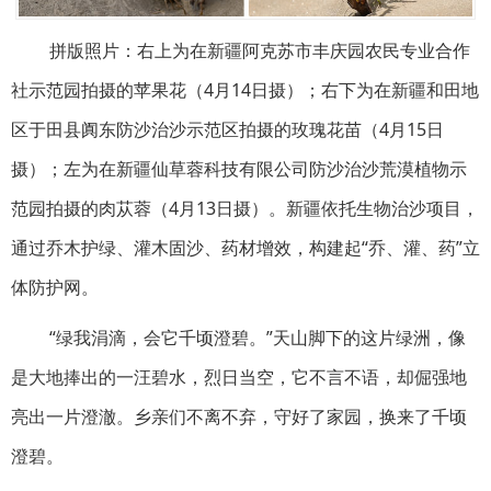
拼版照片：右上为在新疆阿克苏市丰庆园农民专业合作
社示范园拍摄的苹果花（4月14日摄）；右下为在新疆和田地
区于田县阗东防沙治沙示范区拍摄的玫瑰花苗（4月15日
摄）；左为在新疆仙草蓉科技有限公司防沙治沙荒漠植物示
范园拍摄的肉苁蓉（4月13日摄）。新疆依托生物治沙项目，
通过乔木护绿、灌木固沙、药材增效，构建起“乔、灌、药”立
体防护网。
“绿我涓滴，会它千顷澄碧。”天山脚下的这片绿洲，像
是大地捧出的一汪碧水，烈日当空，它不言不语，却倔强地
亮出一片澄澈。乡亲们不离不弃，守好了家园，换来了千顷
澄碧。