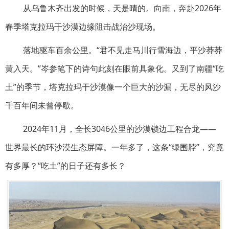
从乌鲁木齐出发的时候，天是晴的。向南，奔赴2026年
春季塔克拉玛干沙漠边缘阻击战治沙现场。
落地驱车百余公里。“君不见走马川行雪海边，平沙莽莽
黄入天。”岑参笔下的诗句此刻在眼前具象化。又到了南疆“吃
土”的季节，塔克拉玛干沙漠像一个巨大的沙漏，无尽的风沙
千百年间未曾停歇。
2024年11月，全长3046公里的沙漠锁边工程合龙——
世界最长的环沙漠生态屏障。一年多了，这条“绿围脖”，究竟
有多厚？“吃土”的日子还有多长？