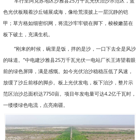
车行至阿克苏地区沙雅县25万千瓦光伏治沙示范区，蓝
色光伏板顺着沙丘铺展成海，像给荒漠披上一层沉静的铠
甲；草方格如细密织网，将流沙牢牢锁在脚下，梭梭嫩苗在
板下破土，充满生机。
“刚来的时候，碗里是饭，拌的是沙，一口下去全是风沙
的味道。”中电建沙雅县25万千瓦光伏一电站厂长王涛望着眼
前的绿色屏障，满是感慨。如今光伏治沙稳稳压低了风速，
放缓了沙丘前移的脚步。板上光伏发电，板下治沙，整片示
范区治沙总面积达7750亩。项目年发电量可达4.2亿千瓦时，
一缕缕绿色电流，点亮南疆。