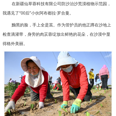
在新疆仙草蓉科技有限公司防沙治沙荒漠植物示范园，
我遇见了“00后”小伙阿布都拉·罗合曼。
黝黑的脸，手上全是茧。作为管护员的他正蹲在沙地上
检查滴灌带，身旁的肉苁蓉绽放出鲜艳的花朵，在沙漠中显
得格外美丽。