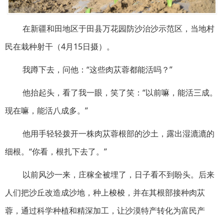
在新疆和田地区于田县万花园防沙治沙示范区，当地村
民在栽种射干（4月15日摄）。
我蹲下去，问他：“这些肉苁蓉都能活吗？”
他抬起头，看了我一眼，笑了笑：“以前嘛，能活三成。
现在嘛，能活八成多。”
他用手轻轻拨开一株肉苁蓉根部的沙土，露出湿漉漉的
细根。“你看，根扎下去了。”
以前风沙一来，庄稼全被埋了，日子看不到盼头。后来
人们把沙丘改造成沙地，种上梭梭，并在其根部接种肉苁
蓉，通过科学种植和精深加工，让沙漠特产转化为富民产