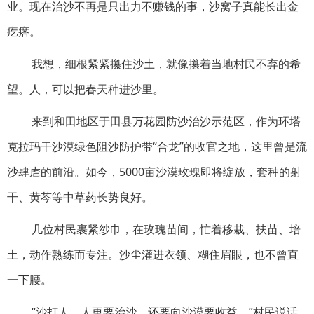
业。现在治沙不再是只出力不赚钱的事，沙窝子真能长出金
疙瘩。
我想，细根紧紧攥住沙土，就像攥着当地村民不弃的希
望。人，可以把春天种进沙里。
来到和田地区于田县万花园防沙治沙示范区，作为环塔
克拉玛干沙漠绿色阻沙防护带“合龙”的收官之地，这里曾是流
沙肆虐的前沿。如今，5000亩沙漠玫瑰即将绽放，套种的射
干、黄芩等中草药长势良好。
几位村民裹紧纱巾，在玫瑰苗间，忙着移栽、扶苗、培
土，动作熟练而专注。沙尘灌进衣领、糊住眉眼，也不曾直
一下腰。
“沙打人，人更要治沙，还要向沙漠要收益。”村民说话