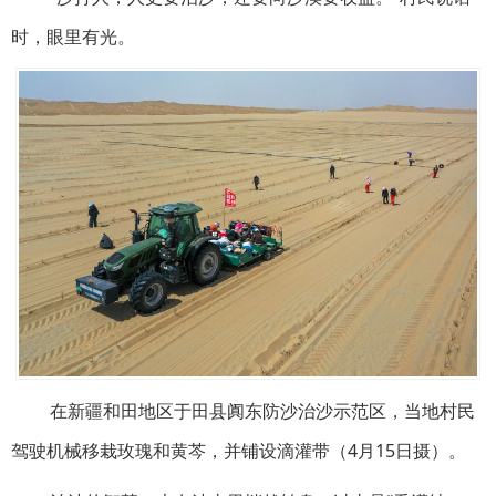
时，眼里有光。
在新疆和田地区于田县阗东防沙治沙示范区，当地村民
驾驶机械移栽玫瑰和黄芩，并铺设滴灌带（4月15日摄）。