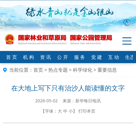
首 页
机 构
资 讯
公 开
服 务
党 建
互 动
生态
当前位置：
首页
>
热点专题
>
科学绿化
>
重要信息
在大地上写下只有治沙人能读懂的文字
2026-05-02 来源：新华每日电讯
【字体：
大
中
小
】
打印本页