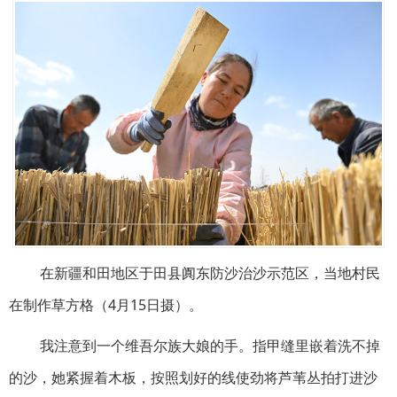
在新疆和田地区于田县阗东防沙治沙示范区，当地村民
在制作草方格（4月15日摄）。
我注意到一个维吾尔族大娘的手。指甲缝里嵌着洗不掉
的沙，她紧握着木板，按照划好的线使劲将芦苇丛拍打进沙