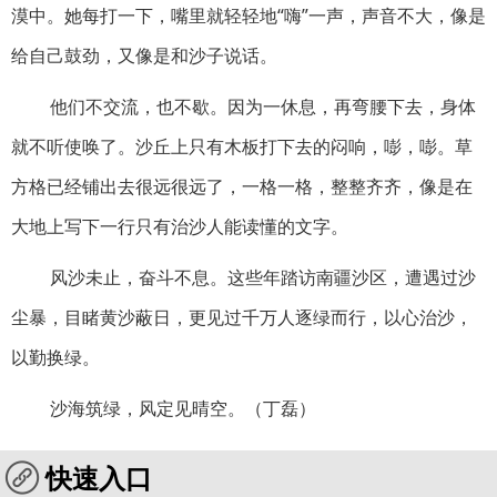
漠中。她每打一下，嘴里就轻轻地“嗨”一声，声音不大，像是
给自己鼓劲，又像是和沙子说话。
他们不交流，也不歇。因为一休息，再弯腰下去，身体
就不听使唤了。沙丘上只有木板打下去的闷响，嘭，嘭。草
方格已经铺出去很远很远了，一格一格，整整齐齐，像是在
大地上写下一行只有治沙人能读懂的文字。
风沙未止，奋斗不息。这些年踏访南疆沙区，遭遇过沙
尘暴，目睹黄沙蔽日，更见过千万人逐绿而行，以心治沙，
以勤换绿。
沙海筑绿，风定见晴空。（丁磊）
快速入口