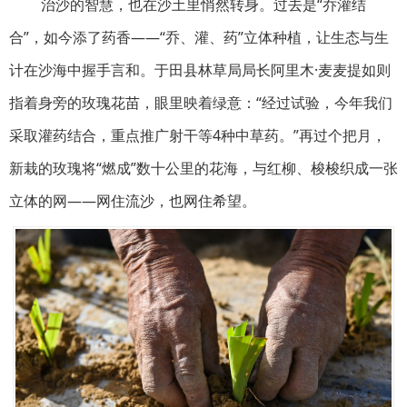
治沙的智慧，也在沙土里悄然转身。过去是“乔灌结
合”，如今添了药香——“乔、灌、药”立体种植，让生态与生
计在沙海中握手言和。于田县林草局局长阿里木·麦麦提如则
指着身旁的玫瑰花苗，眼里映着绿意：“经过试验，今年我们
采取灌药结合，重点推广射干等4种中草药。”再过个把月，
新栽的玫瑰将“燃成”数十公里的花海，与红柳、梭梭织成一张
立体的网——网住流沙，也网住希望。