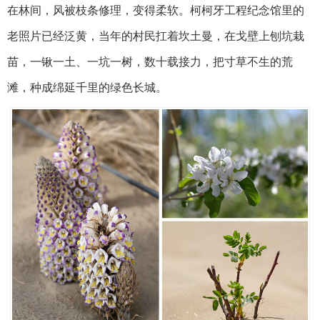
在林间，风被枝条修理，变得柔软。柯柯牙工程纪念馆里的
老照片已经泛黄，当年的村民扛着坎土曼，在戈壁上刨坑栽
苗，一锹一土、一坑一树，数十载接力，把寸草不生的荒
滩，种成绵延千里的绿色长城。