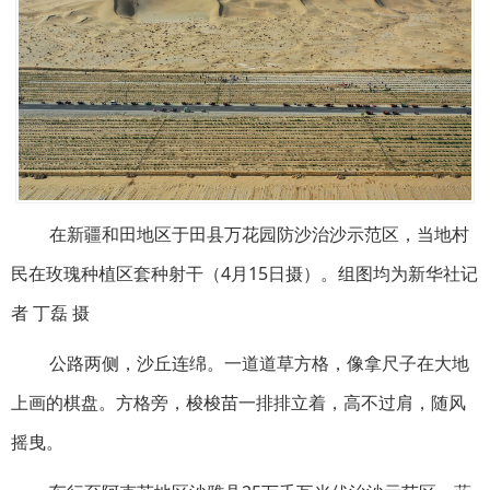
在新疆和田地区于田县万花园防沙治沙示范区，当地村
民在玫瑰种植区套种射干（4月15日摄）。组图均为新华社记
者 丁磊 摄
公路两侧，沙丘连绵。一道道草方格，像拿尺子在大地
上画的棋盘。方格旁，梭梭苗一排排立着，高不过肩，随风
摇曳。