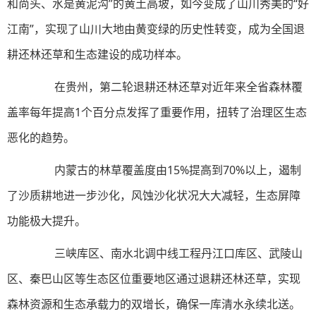
和尚头、水是黄泥沟”的黄土高坡，如今变成了山川秀美的“好
江南”，实现了山川大地由黄变绿的历史性转变，成为全国退
耕还林还草和生态建设的成功样本。
在贵州，第二轮退耕还林还草对近年来全省森林覆
盖率每年提高1个百分点发挥了重要作用，扭转了治理区生态
恶化的趋势。
内蒙古的林草覆盖度由15%提高到70%以上，遏制
了沙质耕地进一步沙化，风蚀沙化状况大大减轻，生态屏障
功能极大提升。
三峡库区、南水北调中线工程丹江口库区、武陵山
区、秦巴山区等生态区位重要地区通过退耕还林还草，实现
森林资源和生态承载力的双增长，确保一库清水永续北送。