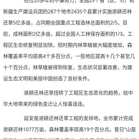
经过20多年的不懈努力，全国25个省（区、市）和
新疆生产建设兵团的287个地市2435个县累计实施退耕还林
还草5亿多亩，占同期全国重点工程造林总面积的2/5，目
前，成林面积2亿多亩，超过全国人工林保存面积的1/3。工
程区生态修复明显加快，短时期内林草植被大幅度增加，森
林覆盖率平均提高4个多百分点，一些地区提高十几个甚至几
十个百分点，林草植被得到恢复，生态状况显著改善，为建
设生态文明和美丽中国创造了良好条件。
退耕还林还草扭转了工程区生态恶化的趋势，给中
华大地带来的绿色变迁让人惊喜连连。
延安是退耕还林还草工程的发祥地，全市累计完成
退耕还林1077万亩，森林覆盖率提高19个百分点。昔日“山是