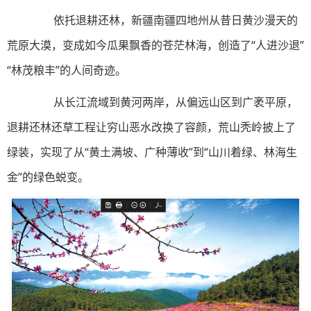
依托退耕还林，新疆南疆四地州从昔日黄沙漫天的
荒原大漠，变成如今瓜果飘香的苍茫林海，创造了“人进沙退”
“林茂粮丰”的人间奇迹。
从长江流域到黄河两岸，从偏远山区到广袤平原，
退耕还林还草工程让穷山恶水改换了容颜，荒山秃岭披上了
绿装，实现了从“黄土满坡、广种薄收”到“山川着绿、林海生
金”的绿色蜕变。