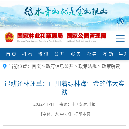
首 页
机 构
资 讯
公 开
服 务
党 建
互 动
生态
当前位置：
首页
>
政府信息公开
>
政策法规
>
政策解读
退耕还林还草：山川着绿林海生金的伟大实
践
2022-11-11 来源：中国绿色时报
【字体：
大
中
小
】
打印本页