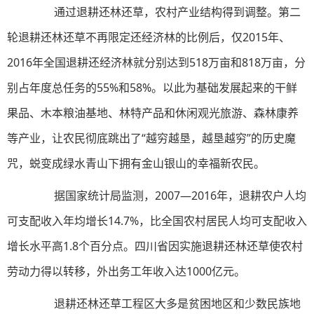
通过退耕还林还草，农村产业结构得到调整。第二
轮退耕还林还草不再限定还经济林的比例后，仅2015年、
2016年全国退耕还经济林就分别达到518万亩和818万亩，分
别占年度总任务的55%和58%。以此为基础发展起来的干鲜
果品、木本粮油基地、林特产品和休闲观光旅游、森林康养
等产业，让农民彻底跳出了“越穷越垦，越垦越穷”的历史魔
咒，蜕变成绿水青山下拥有金山银山的幸福新农民。
据国家统计局监测，2007—2016年，退耕农户人均
可支配收入年均增长14.7%，比全国农村居民人均可支配收入
增长水平高1.8个百分点。四川省因实施退耕还林还草使农村
劳动力得以转移，外出务工年收入达1000亿元。
退耕还林还草工程区大多是贫困地区和少数民族地