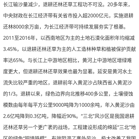
长江输沙量减少，退耕还林还草工程功不可没。20多年来，
中央财政在长江经济带有关省市投入超2000亿元，实施退耕
还林8000余万亩，为长江经济带可持续发展夯实了根基。
2011至2016年，以西南地区为主的土地石漠化面积年均缩减
3.45%，以退耕还林还草为主的人工造林种草和植被保护贡献
率达65%。与长江上中游地区相比，黄河上中游地区增绿难
度更大，但退耕还林还草效果也最为显著。延安是黄河水土
流失比较严重的地区，退耕前年入黄泥沙占陕西省入黄泥沙
的1/3。退耕以来，绿色边界向北推移400多公里，土壤侵蚀
模数由每年每平方公里9000吨降为1000余吨，年入黄泥沙由
2.6亿吨降到0.3亿吨，降幅近90%。“三北”风沙区是我国退耕
还林还草另一个更广袤的战场，工程建设形成的绵延“三北”地
区的绿色“铜墙铁壁”，有效阻滞了塞外风沙，极大改善了我国