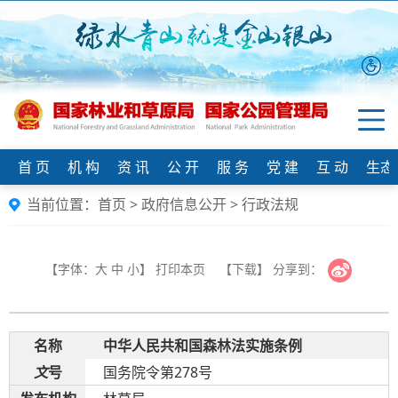
首 页
机 构
资 讯
公 开
服 务
党 建
互 动
生态
当前位置：
首页
>
政府信息公开
>
行政法规
【字体：
大
中
小
】
打印本页
【下载】
分享到：
名
称
中华人民共和国森林法实施条例
文
号
国务院令第278号