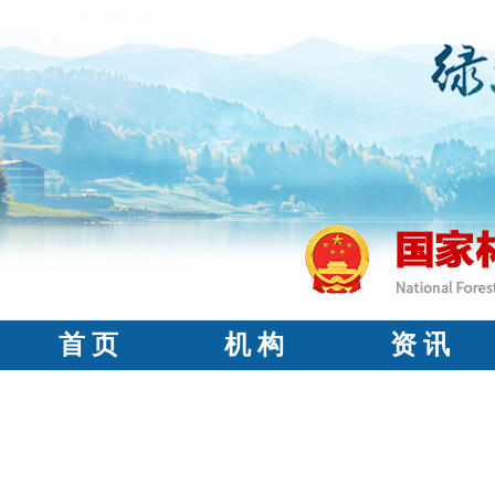
首 页
机 构
资 讯