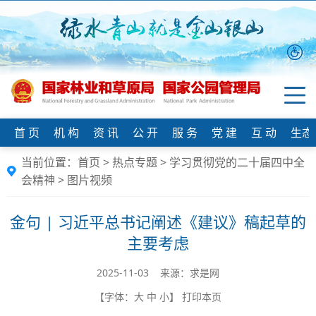
首 页
机 构
资 讯
公 开
服 务
党 建
互 动
生态
当前位置：
首页
>
热点专题
>
学习贯彻党的二十届四中全
会精神
>
图片视频
金句 | 习近平总书记阐述《建议》稿起草的
主要考虑
2025-11-03 来源：求是网
【字体：
大
中
小
】
打印本页