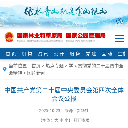
首 页
机 构
资 讯
公 开
服 务
党 建
互 动
生态
当前位置：
首页
>
热点专题
>
学习贯彻党的二十届四中全
会精神
>
图片新闻
中国共产党第二十届中央委员会第四次全体
会议公报
2025-10-23 来源：新华社
【字体：
大
中
小
】
打印本页