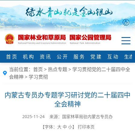
首 页
机 构
资 讯
公 开
服 务
党 建
互 动
生态
当前位置：
首页
>
热点专题
>
学习贯彻党的二十届四中全
会精神
>
学习贯彻
内蒙古专员办专题学习研讨党的二十届四中
全会精神
2025-11-24 来源：国家林草局驻内蒙古专员办
【字体：
大
中
小
】
打印本页