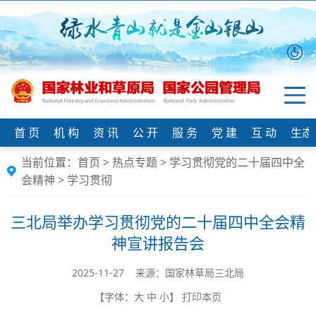
首 页
机 构
资 讯
公 开
服 务
党 建
互 动
生态
当前位置：
首页
>
热点专题
>
学习贯彻党的二十届四中全
会精神
>
学习贯彻
三北局举办学习贯彻党的二十届四中全会精
神宣讲报告会
2025-11-27 来源：国家林草局三北局
【字体：
大
中
小
】
打印本页