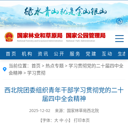
首 页
机 构
资 讯
公 开
服 务
党 建
互 动
生态
当前位置：
首页
>
热点专题
>
学习贯彻党的二十届四中全
会精神
>
学习贯彻
西北院团委组织青年干部学习贯彻党的二十
届四中全会精神
2025-12-02 来源：国家林草局西北院
【字体：
大
中
小
】
打印本页