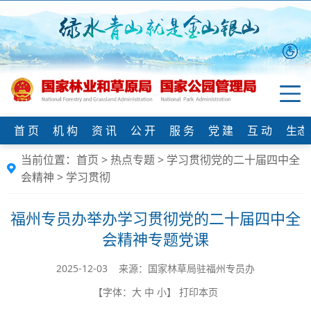
首 页
机 构
资 讯
公 开
服 务
党 建
互 动
生态
当前位置：
首页
>
热点专题
>
学习贯彻党的二十届四中全
会精神
>
学习贯彻
福州专员办举办学习贯彻党的二十届四中全
会精神专题党课
2025-12-03 来源：国家林草局驻福州专员办
【字体：
大
中
小
】
打印本页