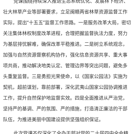
党课围绕持续深入推进生态系统优化、发展林下经济、
壮大林草产业等部署要求，立足闽赣两省林草资源监督工作
实际，提出“十五五”监督工作思路。一是服务改革大局，密切
关注集体林权制度改革进程，合理把握监督执法力度，努力
为基层排忧解难，确保改革平稳推进。二是树立系统观念，
加强与自然资源督察机构协作，强化信息资源共享、重大事
项共商，推动解决地类认定、管理边界等突出问题，避免多
头重复监督。三是勇担光荣使命，以《国家公园法》实施为
契机，超前谋划，靠前部署，深化武夷山国家公园协调推进
工作，提升自然保护地监督实效。四是全面推进从严治党，
坚持严的基调、严的氛围、严的措施，打造清正廉洁的干部
队伍，为推进美丽中国建设提供坚强组织保证。
此次党课不仅深化了全办干部对党的二十届四中全会精