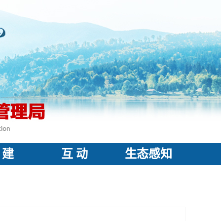
 建
互 动
生态感知