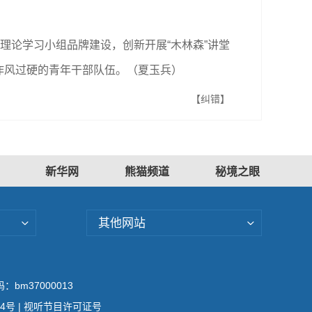
理论学习小组品牌建设，创新开展“木林森”讲堂
作风过硬的青年干部队伍。（夏玉兵）
【纠错】
新华网
熊猫频道
秘境之眼
其他网站
bm37000013
04号
| 视听节目许可证号