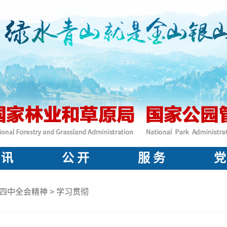
 讯
公 开
服 务
党
四中全会精神
>
学习贯彻