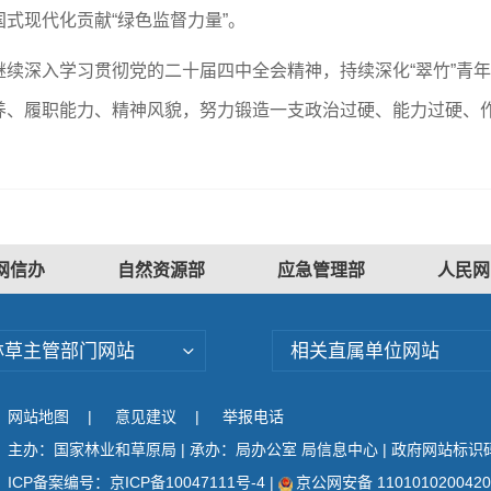
式现代化贡献“绿色监督力量”。
续深入学习贯彻党的二十届四中全会精神，持续深化“翠竹”青年
养、履职能力、精神风貌，努力锻造一支政治过硬、能力过硬、
网信办
自然资源部
应急管理部
人民网
林草主管部门网站
相关直属单位网站
网站地图
|
意见建议
|
举报电话
主办：国家林业和草原局 | 承办：局办公室 局信息中心 | 政府网站标识码：
ICP备案编号：京ICP备10047111号-4
|
京公网安备 110101020042