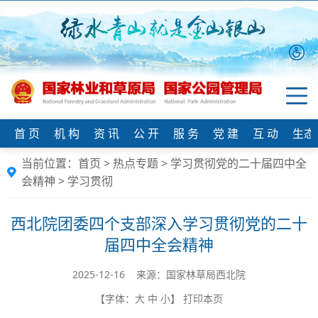
首 页
机 构
资 讯
公 开
服 务
党 建
互 动
生态
当前位置：
首页
>
热点专题
>
学习贯彻党的二十届四中全
会精神
>
学习贯彻
西北院团委四个支部深入学习贯彻党的二十
届四中全会精神
2025-12-16 来源：国家林草局西北院
【字体：
大
中
小
】
打印本页