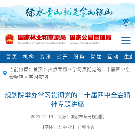
首 页
机 构
资 讯
公 开
服 务
党 建
互 动
生态
当前位置：
首页
>
热点专题
>
学习贯彻党的二十届四中全
会精神
>
学习贯彻
规划院举办学习贯彻党的二十届四中全会精
神专题讲座
2025-12-19 来源：国家林草局规划院
【字体：
大
中
小
】
打印本页