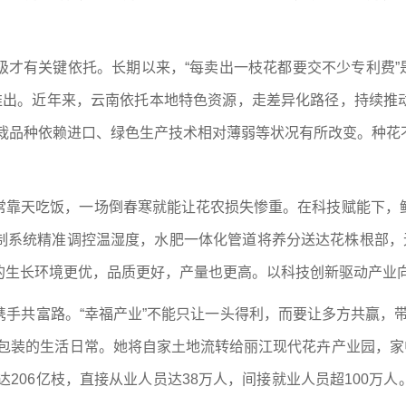
才有关键依托。长期以来，“每卖出一枝花都要交不少专利费”是
中推出。近年来，云南依托本地特色资源，走差异化路径，持续推
，主栽品种依赖进口、绿色生产技术相对薄弱等状况有所改变。种
常靠天吃饭，一场倒春寒就能让花农损失惨重。在科技赋能下，
制系统精准调控温湿度，水肥一体化管道将养分送达花株根部，无
的生长环境更优，品质更好，产量也更高。以科技创新驱动产业
手共富路。“幸福产业”不能只让一头得利，而要让多方共赢，
包装的生活日常。她将自家土地流转给丽江现代花卉产业园，家
达206亿枝，直接从业人员达38万人，间接就业人员超100