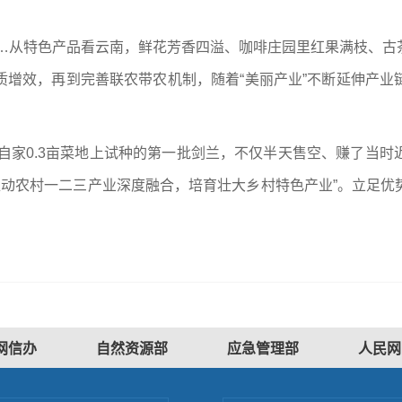
”……从特色产品看云南，鲜花芳香四溢、咖啡庄园里红果满枝、
质增效，再到完善联农带农机制，随着“美丽产业”不断延伸产业
在自家0.3亩菜地上试种的第一批剑兰，不仅半天售空、赚了当
，“推动农村一二三产业深度融合，培育壮大乡村特色产业”。立足
）
网信办
自然资源部
应急管理部
人民网