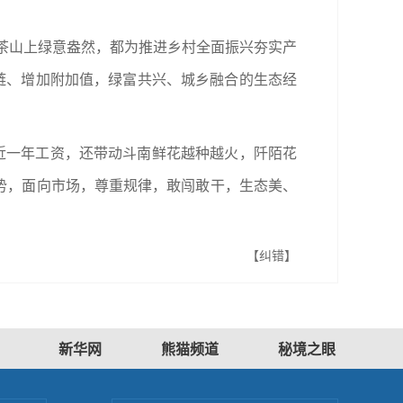
古茶山上绿意盎然，都为推进乡村全面振兴夯实产
链、增加附加值，绿富共兴、城乡融合的生态经
时近一年工资，还带动斗南鲜花越种越火，阡陌花
优势，面向市场，尊重规律，敢闯敢干，生态美、
【纠错】
新华网
熊猫频道
秘境之眼