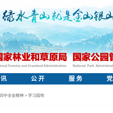
 讯
公 开
服 务
党
四中全会精神
>
学习园地