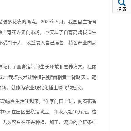
搜 索
很多花农的痛点。2025年5月，我国自主培育
动自育花卉走向市场，也实现了自育高海拔适生
花不受制于人，收益装入自己腰包，特色产业向高
鲜花有了量身定制的生长环境和营养方案。在丽
土栽培技术让种植告别“面朝黄土背朝天”。笔
向新，就能为农业现代化插上腾飞的翅膀。
带动城乡生活旺起来。“在家门口上班，闻着花香
中3人在园区里稳定就业，年收入超10万元。这
万人。无数农户在花卉种植、加工、流通的全链条中