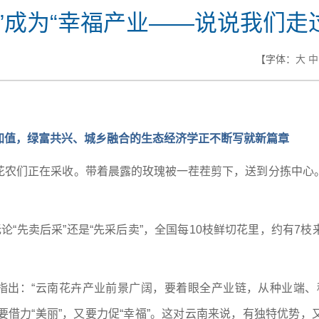
业”成为“幸福产业——说说我们走
【字体：
大
中
加值，绿富共兴、城乡融合的生态经济学正不断写就新篇章
花农们正在采收。带着晨露的玫瑰被一茬茬剪下，送到分拣中心
论“先卖后采”还是“先采后卖”，全国每10枝鲜切花里，约有7
时指出：“云南花卉产业前景广阔，要着眼全产业链，从种业端
既要借力“美丽”，又要力促“幸福”。这对云南来说，有独特优