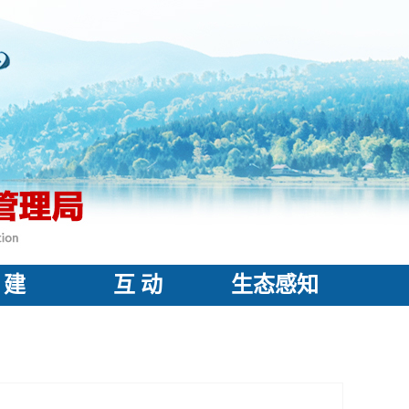
 建
互 动
生态感知