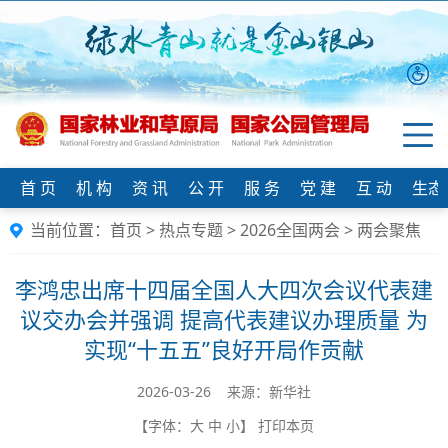
首 页
机 构
资 讯
公 开
服 务
党 建
互 动
生态
当前位置：
首页
>
热点专题
>
2026全国两会
>
两会聚焦
李鸿忠出席十四届全国人大四次会议代表建
议交办会并强调 提高代表建议办理质量 为
实现“十五五”良好开局作贡献
2026-03-26 来源：新华社
【字体：
大
中
小
】
打印本页