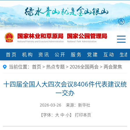
首 页
机 构
资 讯
公 开
服 务
党 建
互 动
生态
当前位置：
首页
>
热点专题
>
2026全国两会
>
两会聚焦
十四届全国人大四次会议8406件代表建议统
一交办
2026-03-26 来源：新华社
【字体：
大
中
小
】
打印本页