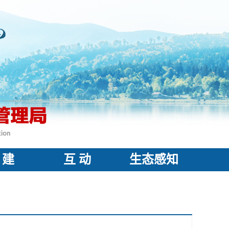
 建
互 动
生态感知