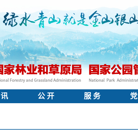
 讯
公 开
服 务
党