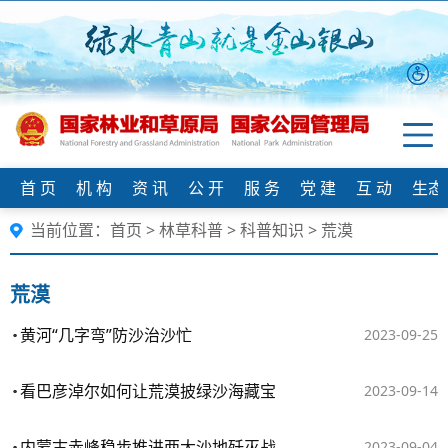
首 页
机 构
资 讯
公 开
服 务
党 建
互 动
生态
当前位置：
首页
>
林草科普
>
科普知识
>
荒漠
荒漠
黄河“几字弯”防沙治沙忙
2023-09-25
看巴彦淖尔如何让荒漠披绿沙海藏宝
2023-09-14
内蒙古赤峰稳步推进两大沙地歼灭战
2023-09-04