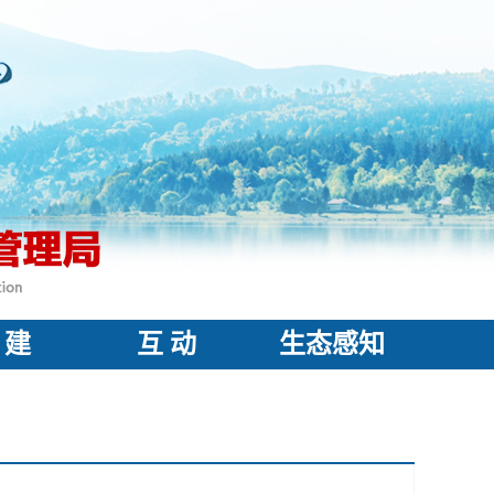
 建
互 动
生态感知