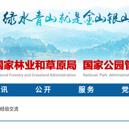
 讯
公 开
服 务
党
经验交流