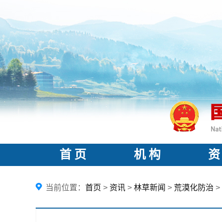
首 页
机 构
资
当前位置：
首页
>
资讯
>
林草新闻
>
荒漠化防治
>