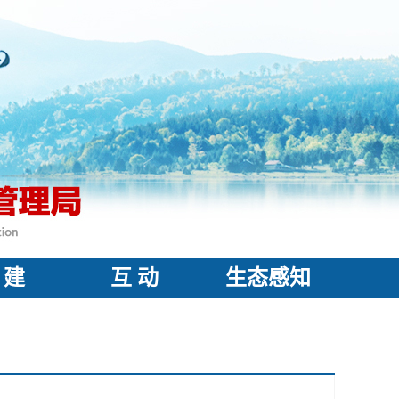
 建
互 动
生态感知