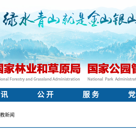
 讯
公 开
服 务
党
教新闻