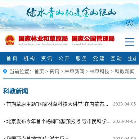
首 页
机 构
资 讯
公 开
服 务
党 建
互 动
生态
当前位置：
首页
>
资讯
>
林草新闻
>
林草科技
>
科教新闻
科教新闻
首期草原主题“国家林草科技大讲堂”在内蒙古开讲
2023-04-05
北京发布今年首个杨柳飞絮预报 引导市民科学防护
2023-04-05
我国西南草地“粮库”潜力巨大
2023-04-05