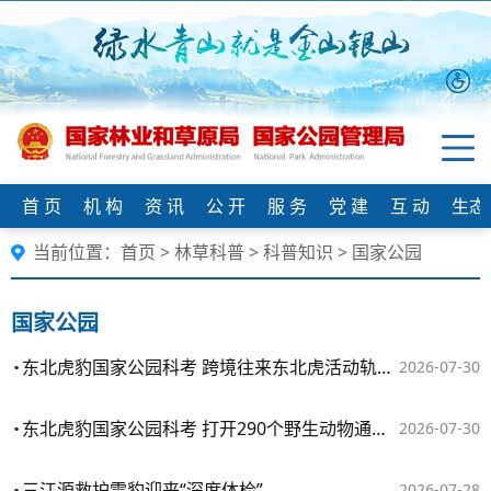
首 页
机 构
资 讯
公 开
服 务
党 建
互 动
生态
当前位置：
首页
>
林草科普
>
科普知识
>
国家公园
国家公园
东北虎豹国家公园科考 跨境往来东北虎活动轨迹如何？
2026-07-30
东北虎豹国家公园科考 打开290个野生动物通道 实施“无疆守护”
2026-07-30
三江源救护雪豹迎来“深度体检”
2026-07-28