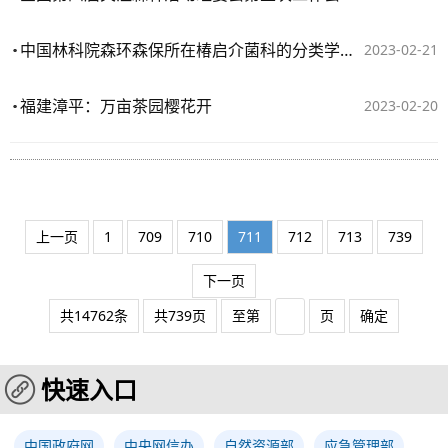
中国林科院森环森保所在椿启介菌科的分类学和分子系统学研究取得进展
2023-02-21
福建漳平：万亩茶园樱花开
2023-02-20
上一页
1
709
710
711
712
713
739
下一页
共14762条
共739页
至第
页
确定
快速入口
中国政府网
中央网信办
自然资源部
应急管理部