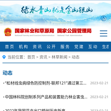
首 页
机 构
资 讯
公 开
服 务
党 建
互 动
生态
当前位置：
首页
>
资讯
>
林草新闻
>
动态
动态
“松材线虫病绿色防控制剂-联邦121”通过第三方科技成果评价
2023-02-21
中国林科院创制系列产品和装置助力林业害虫绿色防控
2023-02-21
2022年我国花卉出口额创历史新高
2023-02-21