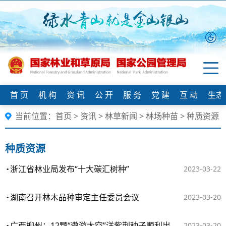
首 页
机 构
资 讯
公 开
服 务
党 建
互 动
生态
当前位置：
首页
>
资讯
>
林草新闻
>
林场种苗
>
种质资源
种质资源
浙江省林业局发布“十大碳汇树种”
2023-03-22
湖南召开林木品种审定主任委员会议
2023-03-20
广西柳州：12颗“遨游太空”洋紫荆种子顺利出苗移植
2023-03-20