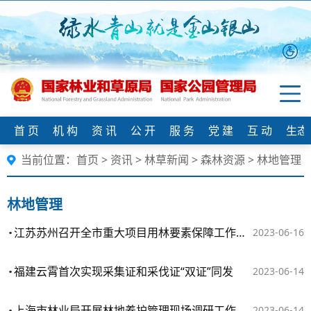
首 页
机 构
资 讯
公 开
服 务
党 建
互 动
生态
当前位置：
首页
>
资讯
>
林草新闻
>
森林资源
>
林地管理
林地管理
江苏苏州召开全市重大项目用林要素保障工作座谈会
2023-06-16
福建云霄首次实现采集证和采伐证“双证”同发
2023-06-14
上海市林业局开展林地养护管理现场调研工作
2023-06-14