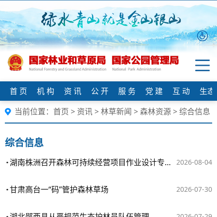
首 页
机 构
资 讯
公 开
服 务
党 建
互 动
生态
当前位置：
首页
>
资讯
>
林草新闻
>
森林资源
>
综合信息
综合信息
湖南株洲召开森林可持续经营项目作业设计专家评审会
2026-08-04
甘肃高台一“码”管护森林草场
2026-07-30
湖北郧西县从严规范生态护林员队伍管理
2026-07-29