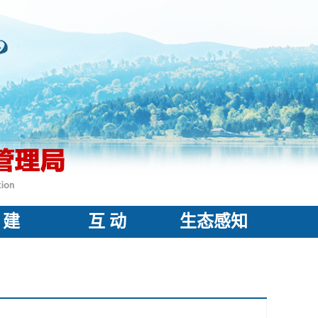
 建
互 动
生态感知