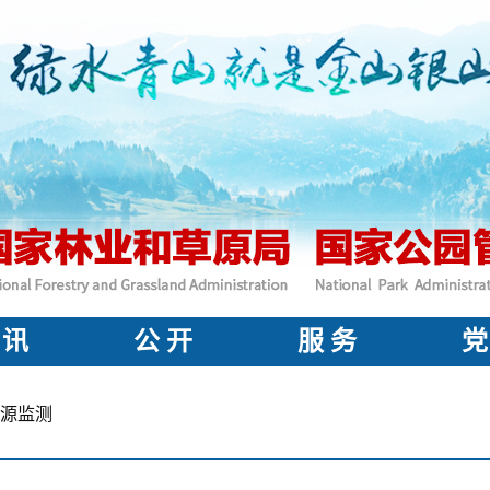
 讯
公 开
服 务
党
源监测