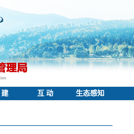
 建
互 动
生态感知