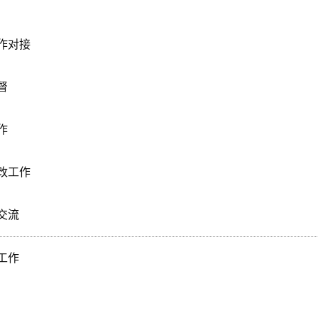
作对接
督
作
改工作
交流
工作