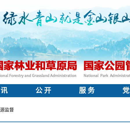
 讯
公 开
服 务
党
源监督