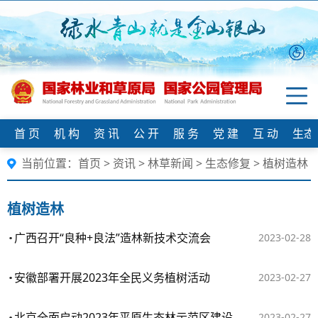
首 页
机 构
资 讯
公 开
服 务
党 建
互 动
生态
当前位置：
首页
>
资讯
>
林草新闻
>
生态修复
>
植树造林
植树造林
广西召开“良种+良法”造林新技术交流会
2023-02-28
安徽部署开展2023年全民义务植树活动
2023-02-27
北京全面启动2023年平原生态林示范区建设
2023-02-27