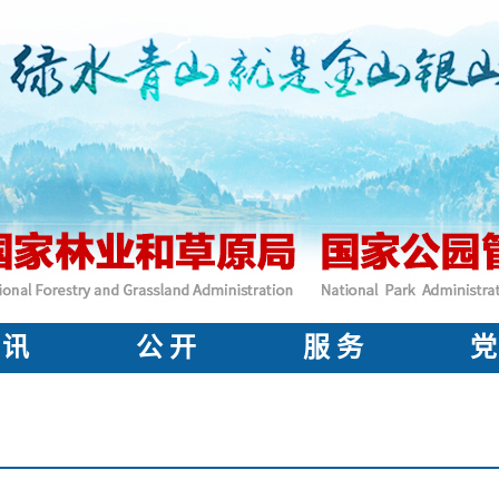
 讯
公 开
服 务
党