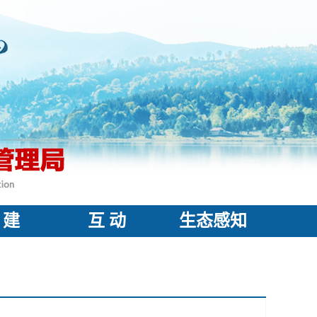
 建
互 动
生态感知